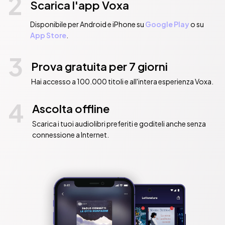
2
Scarica l'app Voxa
Disponibile per Android e iPhone su
Google Play
o su
App Store
.
3
Prova gratuita per 7 giorni
Hai accesso a 100.000 titoli e all'intera esperienza Voxa.
4
Ascolta offline
Scarica i tuoi audiolibri preferiti e goditeli anche senza
connessione a Internet.