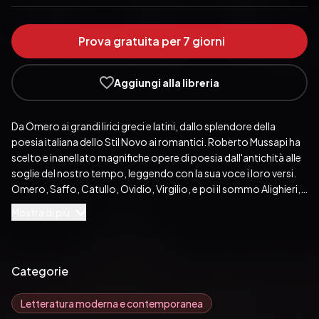
Prova gratuita per 7 giorni
Aggiungi alla libreria
Da Omero ai grandi lirici greci e latini, dallo splendore della 
poesia italiana dello Stil Novo ai romantici. Roberto Mussapi ha 
scelto e inanellato magnifiche opere di poesia dall'antichità alle 
soglie del nostro tempo, leggendo con la sua voce i loro versi. 
Omero, Saffo, Catullo, Ovidio, Virgilio, e poi il sommo Alighieri, 
Cavalcanti, Petrarca, Ariosto, Tasso, Shakespeare, Goethe, i 
Mostra di più
romantici Shelley, Keats, Byron, i grandi Rilke e Yeats, che 
tendono il ponte tra Otto e Novecento, il ponte tra la tradizione 
e il nostro tempo.
Pubblicato da:  Audiolibri Salani
Categorie
Letteratura moderna e contemporanea