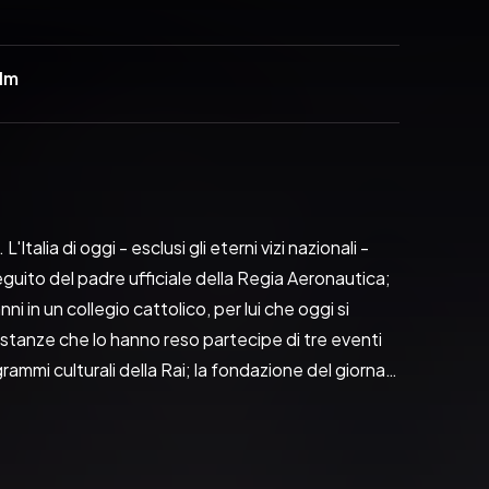
1m
ia di oggi - esclusi gli eterni vizi nazionali - 
seguito del padre ufficiale della Regia Aeronautica; 
 in un collegio cattolico, per lui che oggi si 
rcostanze che lo hanno reso partecipe di tre eventi 
rammi culturali della Rai; la fondazione del giornale 
unati programmi televisivi da «Telefono giallo» a 
 ultimo programma ideato per la Rai prima del 
orre di Babele». Accadimenti che sono però solo 