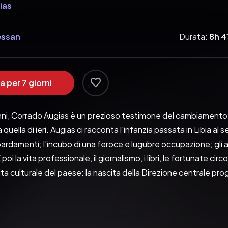
ias
essan
Durata:
8h 4
a per 7 giorni
i, Corrado Augias è un prezioso testimone del cambiamento. L'Ital
quella di ieri. Augias ci racconta l'infanzia passata in Libia al 
ardamenti; l'incubo di una feroce e lugubre occupazione; gli anni
oi la vita professionale, il giornalismo, i libri, le fortunate ci
ita culturale del paese: la nascita della Direzione centrale prog
l 1976, il rilancio di RaiTre nel 1987. L'invenzione di alcuni fort
tà segrete» alla piú recente creatura «La gioia della musica»,
ancora una volta con un fortunato programma di cultura: «La T