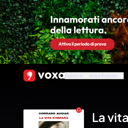
Esplora
Voxa Regalo
Audiobook
La vit