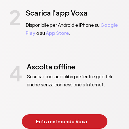
2
Scarica l'app Voxa
Disponibile per Android e iPhone su
Google
Play
o su
App Store
.
4
Ascolta offline
Scarica i tuoi audiolibri preferiti e goditeli
anche senza connessione a Internet.
Entra nel mondo Voxa