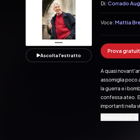
Di:
Corrado Aug
Voce:
Mattia Br
Prova gratuit
Ascolta l'estratto
A quasi novant'ann
assomiglia poco a 
la guerra e i bomb
confessa ateo. E p
importanti nella v
«la Repubblica» ne
Mostra di più
«Babele», da «Cit
passaggio a La7 