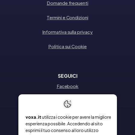
Domande frequenti
Termini e Condizioni
Informativa sulla privacy
Politica sui Cookie
SEGUICI
Facebook
Instagram
Linkedin
voxa.it
utilizza i cookie per avere la migliore
esperienza possibile. Accedendo al sito
esprimi il tuo consenso al loro utilizzo