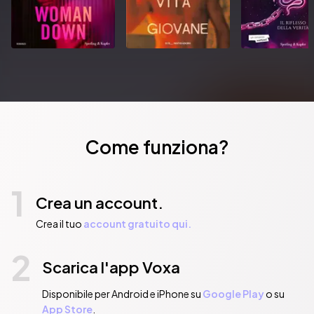
Come funziona?
1
Crea un account.
Crea il tuo
account gratuito qui.
2
Scarica l'app Voxa
Disponibile per Android e iPhone su
Google Play
o su
App Store
.