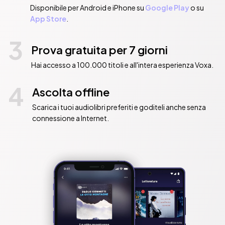
Disponibile per Android e iPhone su
Google Play
o su
App Store
.
3
Prova gratuita per 7 giorni
Hai accesso a 100.000 titoli e all'intera esperienza Voxa.
4
Ascolta offline
Scarica i tuoi audiolibri preferiti e goditeli anche senza
connessione a Internet.