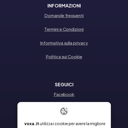
INFORMAZIONI
Domande frequenti
Termini e Condizioni
Informativa sulla privacy
Politica sui Cookie
SEGUICI
Facebook
Instagram
Linkedin
voxa.it
utilizza i cookie per avere la migliore