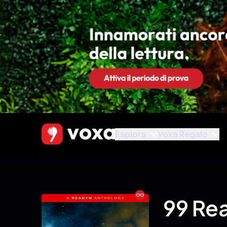
Esplora
Voxa Regalo
Ebook
99 Re