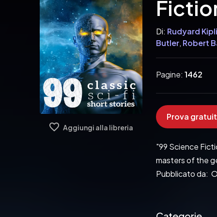
Fictio
Di:
Rudyard Kipl
Butler
,
Robert B
Readym Anthol
Smith
,
David H. 
Pagine:
1462
Jack G. Huekels
Ray Cummings
,
Prova gratuit
Aggiungi alla libreria
"99 Science Ficti
masters of the g
Pubblicato da:  
Categorie