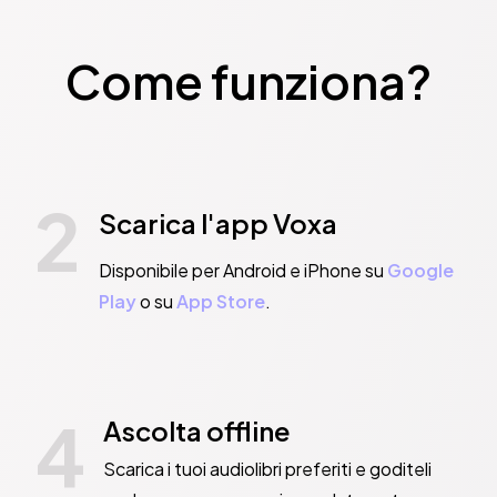
Come funziona?
2
Scarica l'app Voxa
Disponibile per Android e iPhone su
Google
Play
o su
App Store
.
4
Ascolta offline
Scarica i tuoi audiolibri preferiti e goditeli