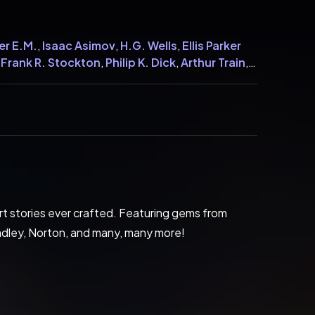
er E.M.
,
Isaac Asimov
,
H.G. Wells
,
Ellis Parker
Frank R. Stockton
,
Philip K. Dick
,
Arthur Train
,
lds Long
,
Anthony Melvillle Rud
,
Clark Ashton
g
,
Frank Owen
,
Green Peyton Wertenbaker
,
ohn Breuer
,
Nelson Slade Bond
,
Peter B. Kyne
,
 Quinn
,
Tudor Jenks
,
W.L. Alden
ort stories ever crafted. Featuring gems from 
radley, Norton, and many, many more!