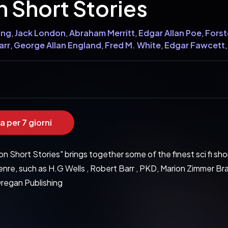
n Short Stories
ing
,
Jack London
,
Abraham Merritt
,
Edgar Allan Poe
,
Forst
arr
,
George Allan England
,
Fred M. White
,
Edgar Fawcett
,
ogies
,
Robert Welles Ritchie
,
Ray Bradbury
,
Amelia Reyno
Keller
,
Donald Allen Wollheim
,
Fletcher Pratt
,
Francis Flag
,
Jack Williamson
,
Katherine MacLean
,
Leo Szilard
,
Miles J
Raymond F. O'Kelley
,
Roquia Sakhawat Hussain
,
Seabury
a per 7 giorni
on Short Stories" brings together some of the finest sci fi sh
enre, such as H.G Wells , Robert Barr , PKD, Marion Zimmer B
Oregan Publishing