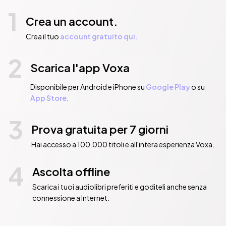
1
Crea un account.
Crea il tuo
account gratuito qui.
2
Scarica l'app Voxa
Disponibile per Android e iPhone su
Google Play
o su
App Store
.
3
Prova gratuita per 7 giorni
Hai accesso a 100.000 titoli e all'intera esperienza Voxa.
4
Ascolta offline
Scarica i tuoi audiolibri preferiti e goditeli anche senza
connessione a Internet.