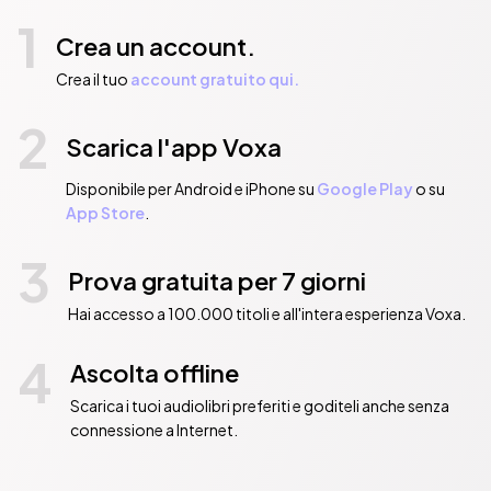
1
Crea un account.
Crea il tuo
account gratuito qui.
2
Scarica l'app Voxa
Disponibile per Android e iPhone su
Google Play
o su
App Store
.
3
Prova gratuita per 7 giorni
Hai accesso a 100.000 titoli e all'intera esperienza Voxa.
4
Ascolta offline
Scarica i tuoi audiolibri preferiti e goditeli anche senza
connessione a Internet.