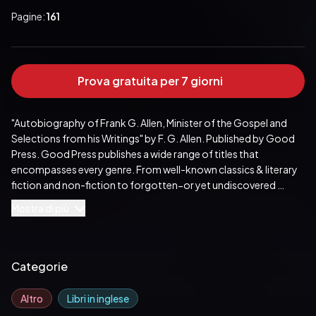
Pagine:
161
Prova gratuita per 7 giorni
"Autobiography of Frank G. Allen, Minister of the Gospel and 
Selections from his Writings" by F. G. Allen. Published by Good 
Press. Good Press publishes a wide range of titles that 
encompasses every genre. From well-known classics & literary 
fiction and non-fiction to forgotten−or yet undiscovered 
gems−of world literature, we issue the books that need to be 
Mostra di più
read. Each Good Press edition has been meticulously edited 
and formatted to boost readability for all e-readers and 
devices. Our goal is to produce eBooks that are user-friendly 
and accessible to everyone in a high-quality digital format.
Categorie
Pubblicato da:  Good Press
Altro
Libri in inglese