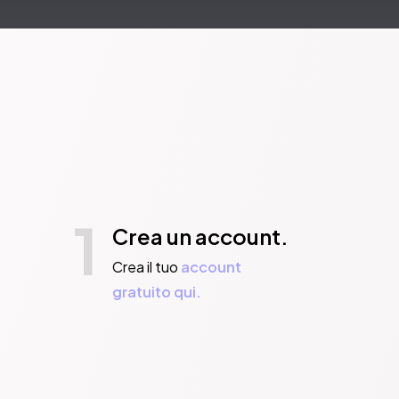
1
Crea un account.
Crea il tuo
account
gratuito qui.