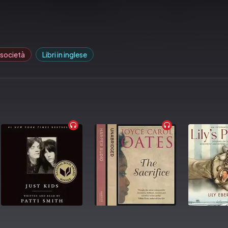
ublicacions de la Universitat de València
 società
Libri in inglese