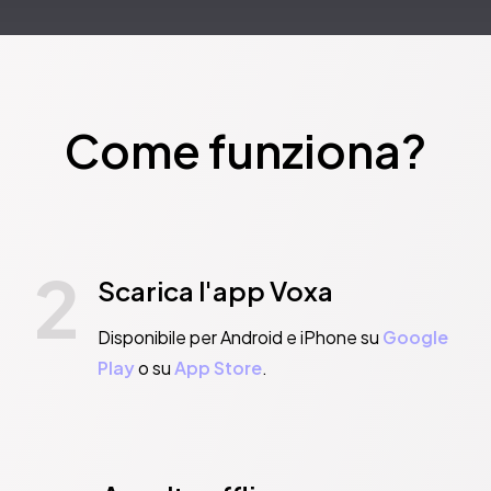
Come funziona?
2
Scarica l'app Voxa
Disponibile per Android e iPhone su
Google
Play
o su
App Store
.