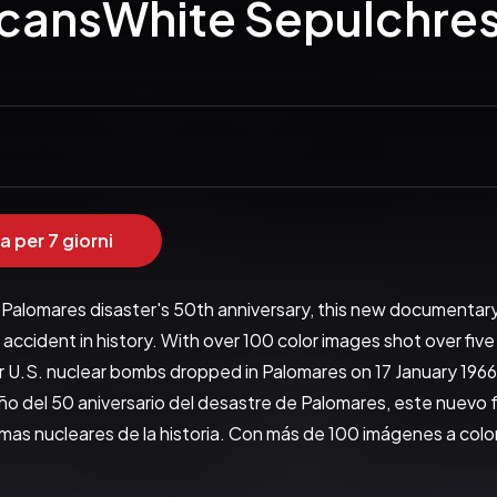
cansWhite Sepulchre
a per 7 giorni
 Palomares disaster's 50th anniversary, this new documentar
ccident in history. With over 100 color images shot over five
 U.S. nuclear bombs dropped in Palomares on 17 January 1966,
ño del 50 aniversario del desastre de Palomares, este nuevo 
as nucleares de la historia. Con más de 100 imágenes a color 
s» registra las secuelas de cuatro bombas nucleares norteame
Palomares el pueblo más radioactivo de Europa.