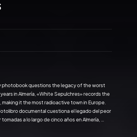
s
y photobook questions the legacy of the worst 
 years in Almería, «White Sepulchres» records the 
 making it the most radioactive town in Europe. 
fotolibro documental cuestiona el legado del peor 
tomadas a lo largo de cinco años en Almería, 
ricanas que cayeron el 17 de enero de 1966, y 