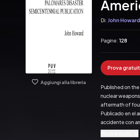
Ameri
Di:
John Howard
Pagine:
128
Prova gratuit
Aggiungi alla libreria
Published on the
nuclear weapons a
aftermath of four
Publicado en el a
accidente con arm
«White Sepulchre
Mostra di più
que hicieron de 