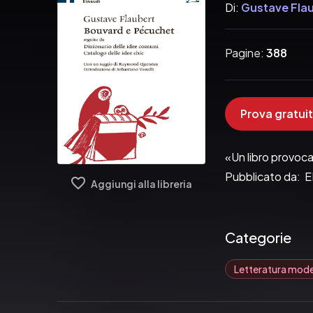
Di:
Gustave Fla
Pagine:
388
Prova gratuit
«Un libro provoca
Pubblicato da:  
Aggiungi alla libreria
Categorie
Letteratura mod