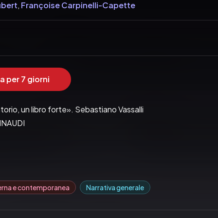
ubert
,
Françoise Carpinelli-Capette
a per 7 giorni
torio, un libro forte». Sebastiano Vassalli
EINAUDI
erna e contemporanea
Narrativa generale