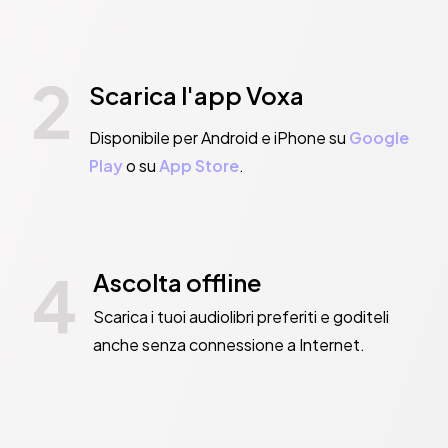
2
Scarica l'app Voxa
Disponibile per Android e iPhone su
Google
Play
o su
App Store
.
4
Ascolta offline
Scarica i tuoi audiolibri preferiti e goditeli
anche senza connessione a Internet.