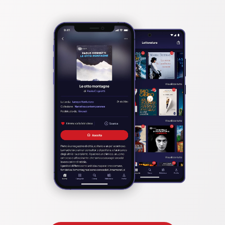
The Student's Serenade. 

Apostasy. 

Stanzas.

The Captive Dove. 

Winter Stores. 

My Comforter. 

Self-Congratulation. 

The Missionary. 

The Old Stoic. 

Fluctuations.
Pubblicato da:  Oregan Publishing