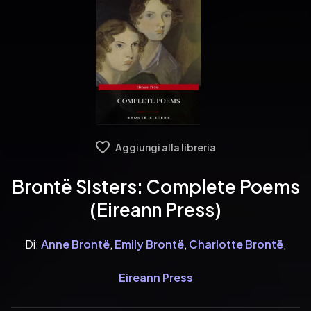
Aggiungi alla libreria
Brontë Sisters: Complete Poems
(Eireann Press)
Di:
Anne Brontë
,
Emily Brontë
,
Charlotte Brontë
,
Eireann Press