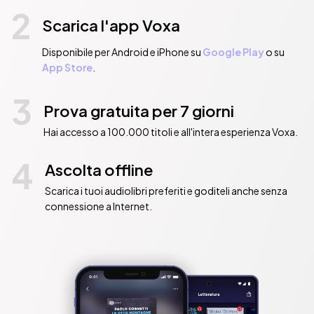
2
Scarica l'app Voxa
Disponibile per Android e iPhone su
Google Play
o su
App Store
.
3
Prova gratuita per 7 giorni
Hai accesso a 100.000 titoli e all'intera esperienza Voxa.
4
Ascolta offline
Scarica i tuoi audiolibri preferiti e goditeli anche senza
connessione a Internet.