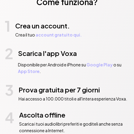
Come funziona?
1
Crea un account.
Crea il tuo
account gratuito qui.
2
Scarica l'app Voxa
Disponibile per Android e iPhone su
Google Play
o su
App Store
.
3
Prova gratuita per 7 giorni
Hai accesso a 100.000 titoli e all'intera esperienza Voxa.
4
Ascolta offline
Scarica i tuoi audiolibri preferiti e goditeli anche senza
connessione a Internet.