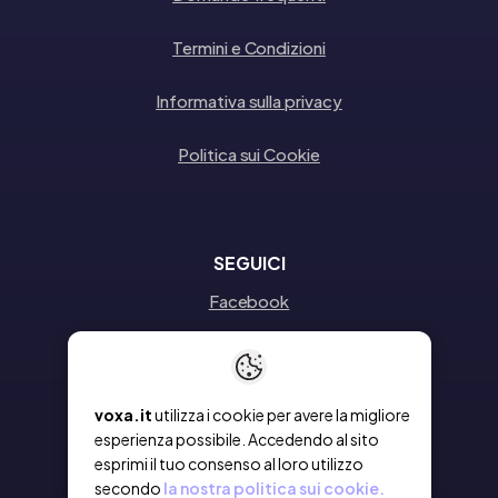
Termini e Condizioni
Informativa sulla privacy
Politica sui Cookie
SEGUICI
Facebook
Instagram
Linkedin
voxa.it
utilizza i cookie per avere la migliore
esperienza possibile. Accedendo al sito
esprimi il tuo consenso al loro utilizzo
secondo
la nostra politica sui cookie.