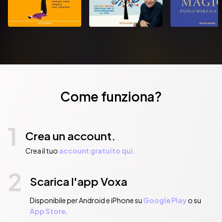
Come funziona?
1
Crea un account.
Crea il tuo
account gratuito qui.
2
Scarica l'app Voxa
Disponibile per Android e iPhone su
Google Play
o su
App Store
.