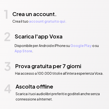
1
Crea un account.
Crea il tuo
account gratuito qui.
2
Scarica l'app Voxa
Disponibile per Android e iPhone su
Google Play
o su
App Store
.
3
Prova gratuita per 7 giorni
Hai accesso a 100.000 titoli e all'intera esperienza Voxa.
4
Ascolta offline
Scarica i tuoi audiolibri preferiti e goditeli anche senza
connessione a Internet.