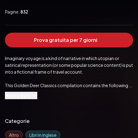
Pagine:
832
Prova gratuita per 7 giorni
Imaginary voyage is a kind of narrative in which utopian or 
satirical representation (or some popular science content) is put 
into a fictional frame of travel account.

This Golden Deer Classics compilation contains the following 
imaginary voyage stories:

Mostra di più
- Utopia by Thomas More

  - Gargantua by François Rabelais

Categorie
  - Pantagruel by François Rabelais

Altro
Libri in inglese