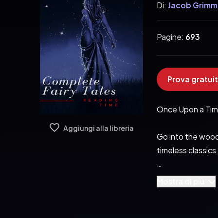
Di:
Jacob Grimm
Pagine:
693
Prova gratuit
Once Upon a Time
Aggiungi alla libreria
Go into the woods
timeless classics
The Complete Fai
Mostra di più
Every fairy tales