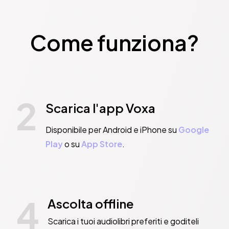
Come funziona?
2
Scarica l'app Voxa
Disponibile per Android e iPhone su
Google
Play
o su
App Store
.
4
Ascolta offline
Scarica i tuoi audiolibri preferiti e goditeli