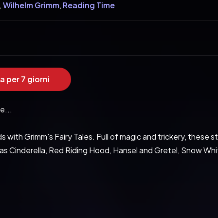
,
Wilhelm Grimm
,
Reading Time
a per 7 giorni
...

 with Grimm's Fairy Tales. Full of magic and trickery, these s
 as Cinderella, Red Riding Hood, Hansel and Gretel, Snow Whi
ry Tales

 collected by the Brothers Grimm are included—that's over 200 