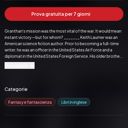
Prova gratuita per 7 giorni
Granthan's mission was the most vital of the war. It would mean 
instant victory—but for whom? _______ Keith Laumer was an 
American science fiction author. Prior to becoming a full-time 
writer, he was an officer in the United States Air Force and a 
diplomat in the United States Foreign Service. His older brother 
March Laumer was also a writer, known for his adult 
Mostra di più
reinterpretations of the Land of Oz (also mentioned in Laumer's 
The Other Side of Time). Frank Laumer, their youngest brother, 
is a historian and writer.
Pubblicato da:  Serapis Classics
Categorie
Fantasy e fantascienza
Libri in inglese