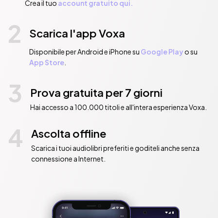
Crea il tuo
account gratuito qui.
2
Scarica l'app Voxa
Disponibile per Android e iPhone su
Google Play
o su
App Store
.
3
Prova gratuita per 7 giorni
Hai accesso a 100.000 titoli e all'intera esperienza Voxa.
4
Ascolta offline
Scarica i tuoi audiolibri preferiti e goditeli anche senza
connessione a Internet.