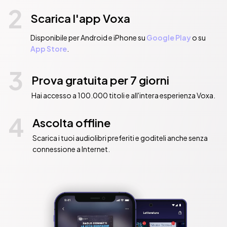
2
Scarica l'app Voxa
Disponibile per Android e iPhone su
Google Play
o su
App Store
.
3
Prova gratuita per 7 giorni
Hai accesso a 100.000 titoli e all'intera esperienza Voxa.
4
Ascolta offline
Scarica i tuoi audiolibri preferiti e goditeli anche senza
connessione a Internet.