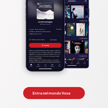
XII. Le qualità relative
XIII. Le qualità percettive
XIV. Le qualità riflessive
XV. Le qualità religiose e morali
XVI. I volti
XVII. Menti e bocche
XVIII. Occhi, orecchie e nasi
XIX. Segni vari
Pubblicato da:  Stargatebook
Entra nel mondo Voxa