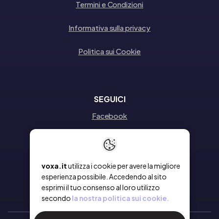
Termini e Condizioni
Informativa sulla privacy
Politica sui Cookie
SEGUICI
Facebook
Instagram
Linkedin
voxa.it
utilizza i cookie per avere la migliore
esperienza possibile. Accedendo al sito
esprimi il tuo consenso al loro utilizzo
secondo
la nostra politica sui cookie.