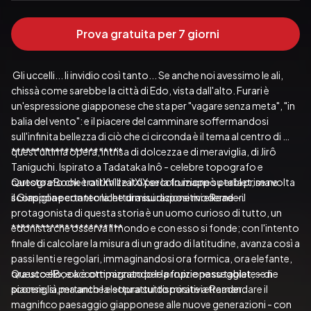
Prova gratuita per 7 giorni
 Gli uccelli... li invidio così tanto... Se anche noi avessimo le ali, 
chissà come sarebbe la città di Edo, vista dall'alto. Furari è 
un'espressione giapponese che sta per "vagare senza meta", "in 
balia del vento": e il piacere del camminare soffermandosi 
sull'infinita bellezza di ciò che ci circonda è il tema al centro di 
quest'ultima opera, intrisa di dolcezza e di meraviglia, di Jirô 
***********************
Taniguchi. Ispirato a Tadataka Inô - celebre topografo e 
cartografo che tra il XVIII e il XIX secolo mappò per la prima volta 
Questo eBook è ottimizzato per la fruizione su tablet; se ne 
il Giappone con tecniche di misurazione moderne - il 
sconsiglia pertanto la lettura sui dispositivi eReader.
protagonista di questa storia è un uomo curioso di tutto, un 
edonista che osserva il mondo e con esso si fonde; con l'intento 
***********************
finale di calcolare la misura di un grado di latitudine, avanza così a 
passi lenti e regolari, immaginandosi ora formica, ora elefante, 
ora uccello, e accompagnando le proprie passeggiate - di 
Questo eBook è ottimizzato per la fruizione su tablet; se ne 
piacere, sì, ma anche e soprattutto mirate a tramandare il 
magnifico paesaggio giapponese alle nuove generazioni - con 