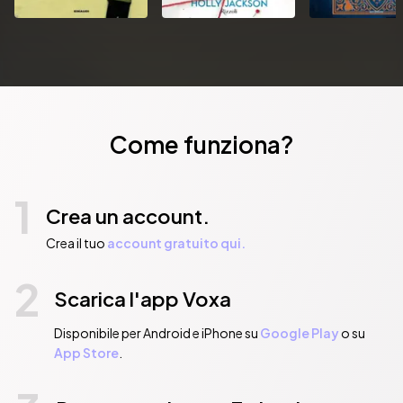
Come funziona?
1
Crea un account.
Crea il tuo
account gratuito qui.
2
Scarica l'app Voxa
Disponibile per Android e iPhone su
Google Play
o su
App Store
.