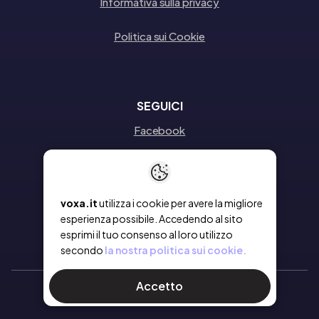
Informativa sulla privacy
Politica sui Cookie
SEGUICI
Facebook
Instagram
Linkedin
voxa.it
utilizza i cookie per avere la migliore
esperienza possibile. Accedendo al sito
esprimi il tuo consenso al loro utilizzo
secondo
la nostra politica sui cookie.
Accetto
Ⓒ 2026 Voxa
- Tutti i diritti riservati