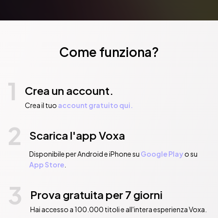
Come funziona?
1
Crea un account.
Crea il tuo
account gratuito qui.
2
Scarica l'app Voxa
Disponibile per Android e iPhone su
Google Play
o su
App Store
.
3
Prova gratuita per 7 giorni
Hai accesso a 100.000 titoli e all'intera esperienza Voxa.