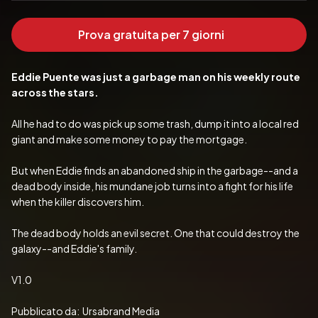
Prova gratuita per 7 giorni
Eddie Puente was just a garbage man on his weekly route 
across the stars. 
All he had to do was pick up some trash, dump it into a local red 
giant and make some money to pay the mortgage.
But when Eddie finds an abandoned ship in the garbage--and a 
dead body inside, his mundane job turns into a fight for his life 
when the killer discovers him.
The dead body holds an evil secret. One that could destroy the 
galaxy--and Eddie's family.
V1.0
Pubblicato da:  Ursabrand Media