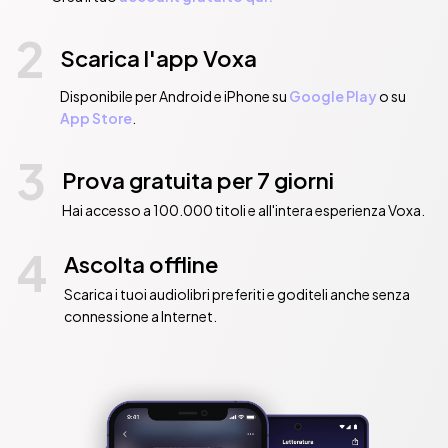
2
Scarica l'app Voxa
Disponibile per Android e iPhone su
Google Play
o su
App Store
.
3
Prova gratuita per 7 giorni
Hai accesso a 100.000 titoli e all'intera esperienza Voxa.
4
Ascolta offline
Scarica i tuoi audiolibri preferiti e goditeli anche senza
connessione a Internet.