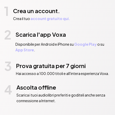
1
Crea un account.
Crea il tuo
account gratuito qui.
2
Scarica l'app Voxa
Disponibile per Android e iPhone su
Google Play
o su
App Store
.
3
Prova gratuita per 7 giorni
Hai accesso a 100.000 titoli e all'intera esperienza Voxa.
4
Ascolta offline
Scarica i tuoi audiolibri preferiti e goditeli anche senza
connessione a Internet.