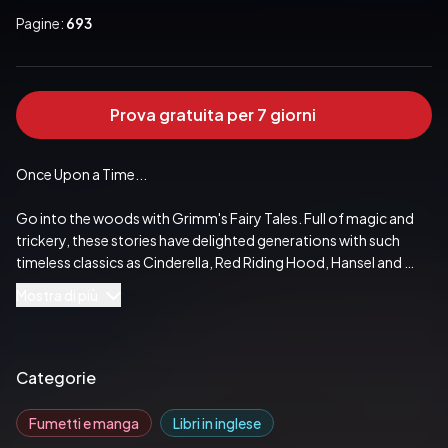
Pagine:
693
Prova gratuita per 7 giorni
Once Upon a Time...

Go into the woods with Grimm's Fairy Tales. Full of magic and 
trickery, these stories have delighted generations with such 
timeless classics as Cinderella, Red Riding Hood, Hansel and 
Gretel, Snow White, and Rapunzel.

Mostra di più
The Complete Fairy Tales

Every fairy tales collected by the Brothers Grimm are included—
Categorie
that's over 200 tales. Popular favorites include:

Fumetti e manga
Libri in inglese
• Cinderella
