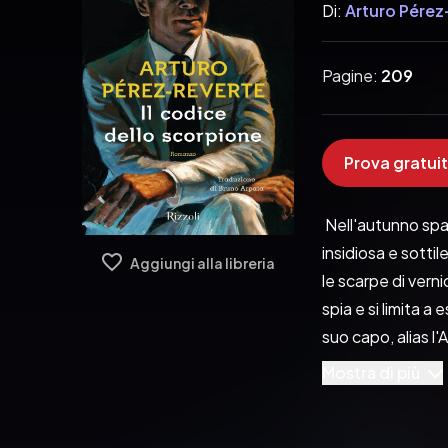
Di:
Arturo Pérez
Pagine:
209
Prova gratuit
 Nell'autunno spag
insidiosa e sottil
Aggiungi alla libreria
le scarpe di verni
spia e si limita a
suo capo, alias l'
potrebbe cambiare
Mostra di più
perdere la vita o
Falcó non conosce