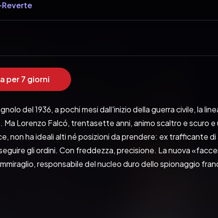
-Reverte
a per 7 giorni
nolo del 1936, a pochi mesi dall'inizio della guerra civile, la line
e. Ma Lorenzo Falcó, trentasette anni, animo scaltro e scuro e u
ce, non ha ideali alti né posizioni da prendere: ex trafficante di 
 eseguire gli ordini. Con freddezza, precisione. La nuova «facce
Ammiraglio, responsabile del nucleo duro dello spionaggio franch
 il corso della storia del Paese. Questa, infatti, è un'Europa 
 tradire, per un'idea o per molto meno, non è un'anomalia. Ad 
: saranno i suoi compagni di missione, o forse le sue vittime.