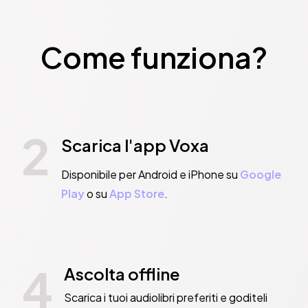
Come funziona?
2
Scarica l'app Voxa
Disponibile per Android e iPhone su
Google
Play
o su
App Store
.
4
Ascolta offline
Scarica i tuoi audiolibri preferiti e goditeli