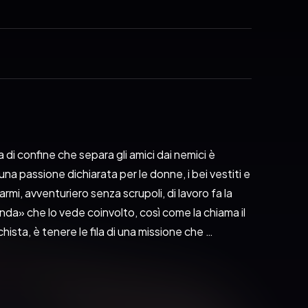
a di confine che separa gli amici dai nemici è 
na passione dichiarata per le donne, i bei vestiti e 
armi, avventuriero senza scrupoli, di lavoro fa la 
nda» che lo vede coinvolto, così come la chiama il 
ista, è tenere le fila di una missione che 
turbolenta, questi sono tempi opachi e infiammati; 
Alicante lo aspettano un uomo e due donne, che 
Violenza, suspense, sogni macchiati di sangue, 