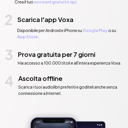
Crea il tuo
account gratuito qui.
2
Scarica l'app Voxa
Disponibile per Android e iPhone su
Google Play
o su
App Store
.
3
Prova gratuita per 7 giorni
Hai accesso a 100.000 titoli e all'intera esperienza Voxa.
4
Ascolta offline
Scarica i tuoi audiolibri preferiti e goditeli anche senza
connessione a Internet.