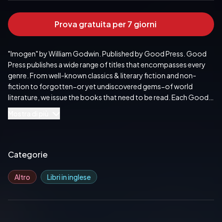
Prova gratuita per 7 giorni
"Imogen" by William Godwin. Published by Good Press. Good 
Press publishes a wide range of titles that encompasses every 
genre. From well-known classics & literary fiction and non-
fiction to forgotten−or yet undiscovered gems−of world 
literature, we issue the books that need to be read. Each Good 
Press edition has been meticulously edited and formatted to 
Mostra di più
boost readability for all e-readers and devices. Our goal is to 
produce eBooks that are user-friendly and accessible to 
everyone in a high-quality digital format.
Pubblicato da:  Good Press
Categorie
Altro
Libri in inglese