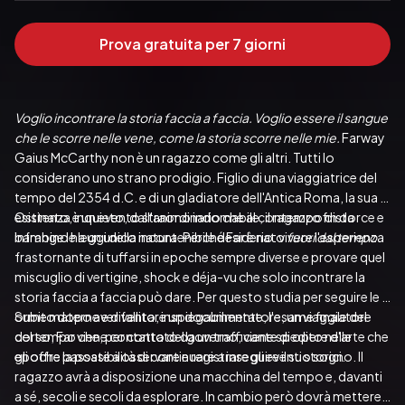
Prova gratuita per 7 giorni
Voglio incontrare la storia faccia a faccia. Voglio essere il sangue 
che le scorre nelle vene, come la storia scorre nelle mie.
 Farway 
Gaius McCarthy non è un ragazzo come gli altri. Tutti lo 
considerano uno strano prodigio. Figlio di una viaggiatrice del 
tempo del 2354 d.C. e di un gladiatore dell'Antica Roma, la sua 
esistenza è un evento straordinario che al contempo distorce e 
Ostinato, inquieto, dall'animo indomabile, il ragazzo fin da 
infrange le leggi della natura. Perché Far è nato 
bambino ha un unico incontenibile desiderio: vivere l'esperienza 
fuori dal tempo
.
frastornante di tuffarsi in epoche sempre diverse e provare quel 
miscuglio di vertigine, shock e déja-vu che solo incontrare la 
storia faccia a faccia può dare. Per questo studia per seguire le 
orme materne e diventare un documentatore, un viaggiatore 
Subito dopo aver fallito, inspiegabilmente, l'esame finale del 
del tempo che, per conto del governo, viene spedito nelle 
corso, Far viene contattato da un trafficante di opere d'arte che 
epoche passate a osservare e registrare gli eventi storici.
gli offre la possibilità di continuare a inseguire il suo sogno. Il 
ragazzo avrà a disposizione una macchina del tempo e, davanti 
a sé, secoli e secoli da esplorare. In cambio però dovrà mettere 