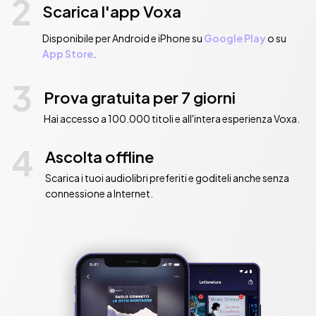
2
Scarica l'app Voxa
Disponibile per Android e iPhone su
Google Play
o su
App Store
.
3
Prova gratuita per 7 giorni
Hai accesso a 100.000 titoli e all'intera esperienza Voxa.
4
Ascolta offline
Scarica i tuoi audiolibri preferiti e goditeli anche senza
connessione a Internet.