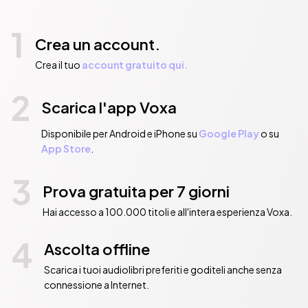
1
Crea un account.
Crea il tuo
account gratuito qui.
2
Scarica l'app Voxa
Disponibile per Android e iPhone su
Google Play
o su
App Store
.
3
Prova gratuita per 7 giorni
Hai accesso a 100.000 titoli e all'intera esperienza Voxa.
4
Ascolta offline
Scarica i tuoi audiolibri preferiti e goditeli anche senza
connessione a Internet.