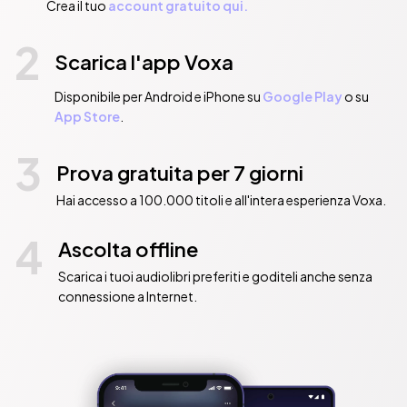
Crea il tuo
account gratuito qui.
2
Scarica l'app Voxa
Disponibile per Android e iPhone su
Google Play
o su
App Store
.
3
Prova gratuita per 7 giorni
Hai accesso a 100.000 titoli e all'intera esperienza Voxa.
4
Ascolta offline
Scarica i tuoi audiolibri preferiti e goditeli anche senza
connessione a Internet.