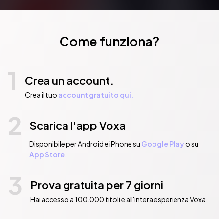
Come funziona?
1
Crea un account.
Crea il tuo
account gratuito qui.
2
Scarica l'app Voxa
Disponibile per Android e iPhone su
Google Play
o su
App Store
.
3
Prova gratuita per 7 giorni
Hai accesso a 100.000 titoli e all'intera esperienza Voxa.