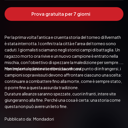
Prova gratuita per 7 giorni
Per la prima volta l'antica e cruenta storia del torneo di Ilvernath 
è stata interrotta. I confini tra la città e l'area del torneo sono 
caduti. I giornalisti sciamano negli storici campi di battaglia. Un 
ragazzo morto ora rivive e un nuovo campione è entrato nella 
mischia, con l'obiettivo di spezzare la maledizione per sempre... 
non importa quante vite dovrà sacrificare.
Mentre la maledizione sembra davvero sul punto di infrangersi, i 
campioni sopravvissuti devono affrontare ciascuno una scelta: 
continuare a combattere fino alla morte, come è sempre stato, 
o porre fine a questa assurda tradizione.
Durature alleanze saranno spezzate, cuori infranti, intere vite 
giungeranno alla fine. Perché una cosa è certa: una storia come 
questa non può avere un lieto fine.
Pubblicato da:  Mondadori