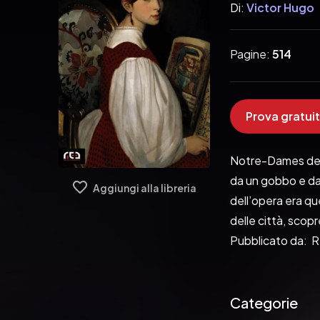
Di:
Victor Hugo
Pagine:
514
Prova gratuit
Notre-Dames de Pa
da un gobbo e da 
Aggiungi alla libreria
dell’opera era que
delle città, scop
Pubblicato da:  
Categorie