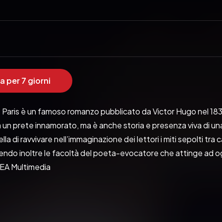
a per 7 giorni
ris è un famoso romanzo pubblicato da Victor Hugo nel 1831. E
un prete innamorato, ma è anche storia e presenza viva di una 
lla di ravvivare nell’immaginazione dei lettori i miti sepolti tr
rendo inoltre le facoltà del poeta-evocatore che attinge ad og
REA Multimedia