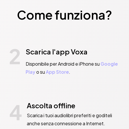
Come funziona?
2
Scarica l'app Voxa
Disponibile per Android e iPhone su
Google
Play
o su
App Store
.
4
Ascolta offline
Scarica i tuoi audiolibri preferiti e goditeli
anche senza connessione a Internet.