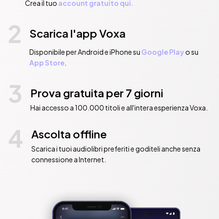
Crea il tuo
account gratuito qui.
2
Scarica l'app Voxa
Disponibile per Android e iPhone su
Google Play
o su
App Store
.
3
Prova gratuita per 7 giorni
Hai accesso a 100.000 titoli e all'intera esperienza Voxa.
4
Ascolta offline
Scarica i tuoi audiolibri preferiti e goditeli anche senza
connessione a Internet.