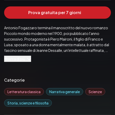
Prova gratuita per 7 giorni
Antonio Fogazzaro termina il manoscritto del nuovo romanzo 
Piccolo mondo moderno nel 1900, poi pubblicato l'anno 
successivo. Protagonista è Piero Maironi, il figlio di Franco e 
Luisa; sposato a una donna mentalmente malata, è attratto dal 
fascino sensuale di Jeanne Dessalle, un'intellettuale raffinata, 
bella e ricca, appartenente al "bel mondo" internazionale; il 
Mostra di più
rapporto, fatto di ambiguità e di desideri deviati, non si 
conclude: con la morte della moglie, Piero decide di vivere 
asceticamente, ripromettendosi di agire per la riforma della 
Chiesa.
Categorie
Pubblicato da:  REA Multimedia
Letteratura classica
Narrativa generale
Scienze
Storia, scienze e filosofia