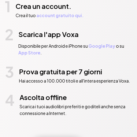
1
Crea un account.
Crea il tuo
account gratuito qui.
2
Scarica l'app Voxa
Disponibile per Android e iPhone su
Google Play
o su
App Store
.
3
Prova gratuita per 7 giorni
Hai accesso a 100.000 titoli e all'intera esperienza Voxa.
4
Ascolta offline
Scarica i tuoi audiolibri preferiti e goditeli anche senza
connessione a Internet.