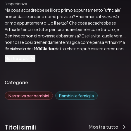
l'esperienza.
Ma cosa accadrebbe se il loro primo appuntamento "ufficiale" 
non andasse proprio come previsto? E nemmeno il 
secondo 
primo appuntamento... o il 
terzo
? Che cosa accadrebbe se 
Arthur le tentasse tutte per far andare bene le cose tra loro, e 
Ben invece non ci provasse abbastanza? E se la vita, quella vera, 
non fosse così tremendamente magica come pensa Arthur? Ma 
se invece lo fosse? Chi l'ha detto che non può essere come uno 
Pubblicato da:  Mondadori
dei musical di Broadway che tanto ama? E soprattutto: perché 
Mostra di più
un amore a prima vista fantastico come quelli che si vedono nei 
film deve capitare sempre agli altri? Perché non può succedere 
anche a loro?
Categorie
Narrativa per bambini
Bambini e famiglia
Titoli simili
Mostra tutto