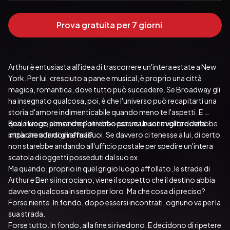
Prova gratuita per 7 giorni
Arthur è entusiasta all'idea di trascorrere un'intera estate a New 
York. Per lui, cresciuto a pane e musical, è proprio una città 
magica, romantica, dove tutto può succedere. Se Broadway gli 
ha insegnato qualcosa, poi, è che l'universo può recapitarti una 
storia d'amore indimenticabile quando meno te l'aspetti. E 
quale luogo al mondo potrebbe essere un set migliore della 
Ben, invece, pensa che l'universo per una buona volta dovrebbe 
città che non dorme mai?
imparare a farsi gli affari suoi. Se davvero ci tenesse a lui, di certo 
non starebbe andando all'ufficio postale per spedire un'intera 
scatola di oggetti posseduti dal suo ex.
Ma quando, proprio in quel grigio luogo affollato, le strade di 
Arthur e Ben si incrociano, viene il sospetto che il destino abbia 
davvero qualcosa in serbo per loro. Ma che cosa di preciso?
Forse niente. In fondo, dopo essersi incontrati, ognuno va per la 
sua strada.
Forse tutto. In fondo, alla fine si rivedono. E decidono di ripetere 