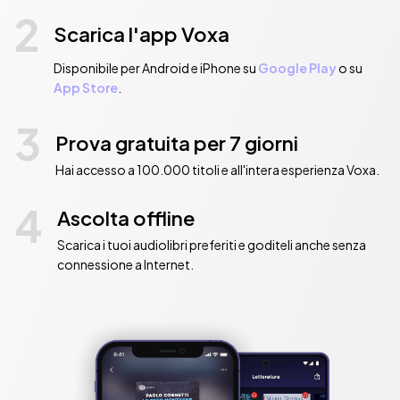
2
Scarica l'app Voxa
Disponibile per Android e iPhone su
Google Play
o su
App Store
.
3
Prova gratuita per 7 giorni
Hai accesso a 100.000 titoli e all'intera esperienza Voxa.
4
Ascolta offline
Scarica i tuoi audiolibri preferiti e goditeli anche senza
connessione a Internet.