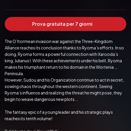
Prova gratuita per 7 giorni
The O’ltormean invasion war against the Three-Kingdom 
Alliance reaches its conclusion thanks to Ryoma’s efforts. In so 
doing, Ryoma forms a powerful connection with Xarooda’s 
king, Julianus I. With these achievements under his belt, Ryoma 
makes his triumphant return to his domain in the Wortenia 
Peninsula.
However, Sudou and his Organization continue to act in secret, 
sowing chaos throughout the western continent. Seeing 
Ryoma’s influence and realizing the threat he might pose, they 
begin to weave dangerous new plots...
The fantasy epic of a young leader and his strategic plays 
reaches its tenth volume!