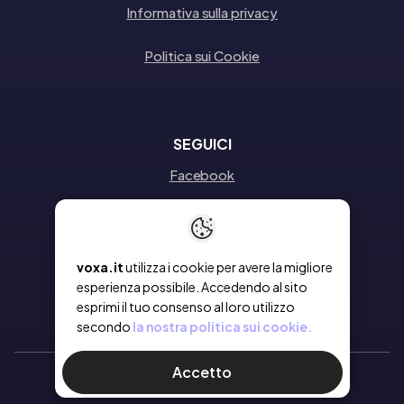
Informativa sulla privacy
Politica sui Cookie
SEGUICI
Facebook
Instagram
Linkedin
voxa.it
utilizza i cookie per avere la migliore
esperienza possibile. Accedendo al sito
esprimi il tuo consenso al loro utilizzo
secondo
la nostra politica sui cookie.
Accetto
Ⓒ 2026 Voxa
- Tutti i diritti riservati