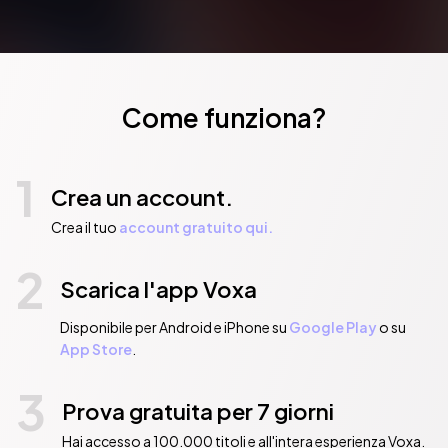
Come funziona?
1
Crea un account.
Crea il tuo
account gratuito qui.
2
Scarica l'app Voxa
Disponibile per Android e iPhone su
Google Play
o su
App Store
.
3
Prova gratuita per 7 giorni
Hai accesso a 100.000 titoli e all'intera esperienza Voxa.