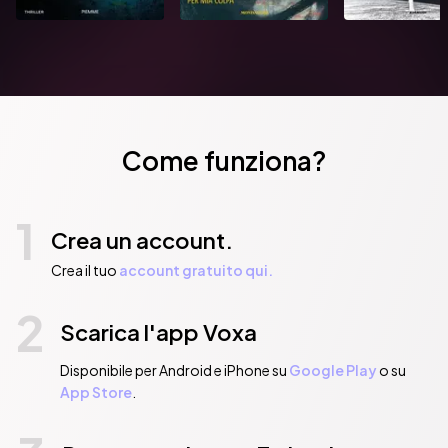
Come funziona?
1
Crea un account.
Crea il tuo
account gratuito qui.
2
Scarica l'app Voxa
Disponibile per Android e iPhone su
Google Play
o su
App Store
.