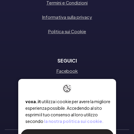
Termini e Condizioni
Informativa sulla privacy
Politica sui Cookie
SEGUICI
Facebook
Instagram
Linkedin
voxa.it
utilizza i cookie per avere la migliore
esperienza possibile. Accedendo al sito
esprimi il tuo consenso al loro utilizzo
secondo
la nostra politica sui cookie.