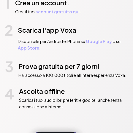
1
Crea un account.
Crea il tuo
account gratuito qui.
2
Scarica l'app Voxa
Disponibile per Android e iPhone su
Google Play
o su
App Store
.
3
Prova gratuita per 7 giorni
Hai accesso a 100.000 titoli e all'intera esperienza Voxa.
4
Ascolta offline
Scarica i tuoi audiolibri preferiti e goditeli anche senza
connessione a Internet.