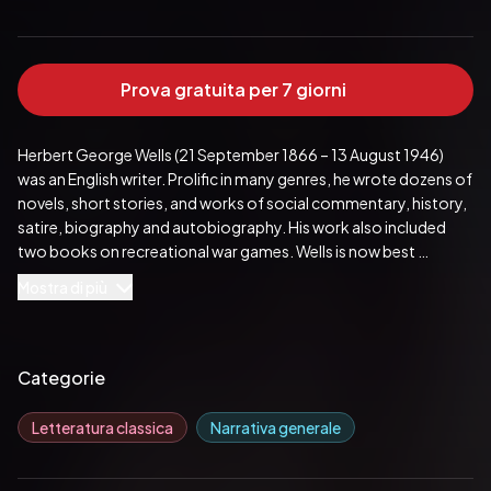
Prova gratuita per 7 giorni
Herbert George Wells (21 September 1866 – 13 August 1946) 
was an English writer. Prolific in many genres, he wrote dozens of 
novels, short stories, and works of social commentary, history, 
satire, biography and autobiography. His work also included 
two books on recreational war games. Wells is now best 
remembered for his science fiction novels and is often called the 
Mostra di più
"father of science fiction", along with Jules Verne and the 
publisher Hugo Gernsback.
Pubblicato da:  Greenbooks Editore
Categorie
Letteratura classica
Narrativa generale