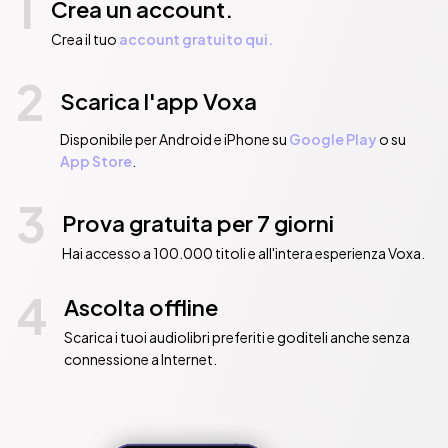
1
Crea un account.
Crea il tuo
account gratuito qui.
2
Scarica l'app Voxa
Disponibile per Android e iPhone su
Google Play
o su
App Store
.
3
Prova gratuita per 7 giorni
Hai accesso a 100.000 titoli e all'intera esperienza Voxa.
4
Ascolta offline
Scarica i tuoi audiolibri preferiti e goditeli anche senza
connessione a Internet.