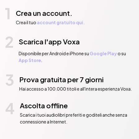
1
Crea un account.
Crea il tuo
account gratuito qui.
2
Scarica l'app Voxa
Disponibile per Android e iPhone su
Google Play
o su
App Store
.
3
Prova gratuita per 7 giorni
Hai accesso a 100.000 titoli e all'intera esperienza Voxa.
4
Ascolta offline
Scarica i tuoi audiolibri preferiti e goditeli anche senza
connessione a Internet.