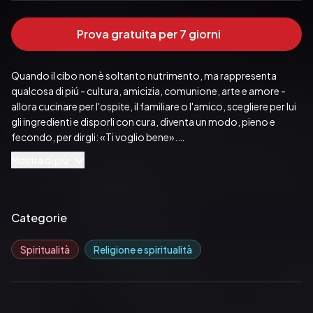
Prova gratuita per 7 giorni
Quando il cibo non è soltanto nutrimento, ma rappresenta 
qualcosa di piú - cultura, amicizia, comunione, arte e amore - 
allora cucinare per l'ospite, il familiare o l'amico, scegliere per lui 
gli ingredienti e disporli con cura, diventa un modo, pieno e 
fecondo, per dirgli: «Ti voglio bene».
Pubblicato da:  EINAUDI
Mostra di più
Categorie
Spiritualità
Religione e spiritualità