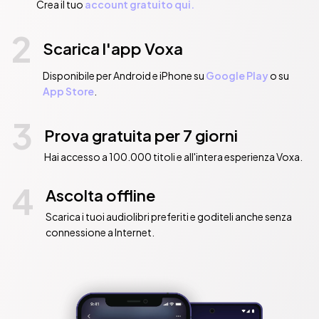
Crea il tuo
account gratuito qui.
2
Scarica l'app Voxa
Disponibile per Android e iPhone su
Google Play
o su
App Store
.
3
Prova gratuita per 7 giorni
Hai accesso a 100.000 titoli e all'intera esperienza Voxa.
4
Ascolta offline
Scarica i tuoi audiolibri preferiti e goditeli anche senza
connessione a Internet.