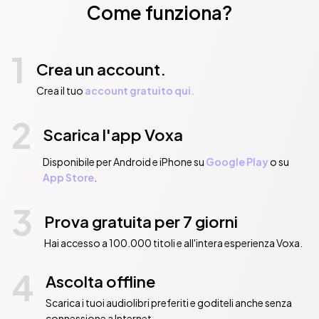
Come funziona?
1
Crea un account.
Crea il tuo
account gratuito qui.
2
Scarica l'app Voxa
Disponibile per Android e iPhone su
Google Play
o su
App Store
.
3
Prova gratuita per 7 giorni
Hai accesso a 100.000 titoli e all'intera esperienza Voxa.
4
Ascolta offline
Scarica i tuoi audiolibri preferiti e goditeli anche senza
connessione a Internet.