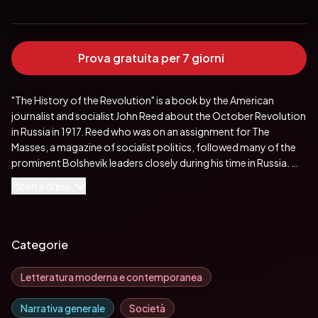
Prova gratuita per 7 giorni
"The History of the Revolution" is a book by the American 
journalist and socialist John Reed about the October Revolution 
in Russia in 1917. Reed who was on an assignment for The 
Masses, a magazine of socialist politics, followed many of the 
prominent Bolshevik leaders closely during his time in Russia. 
Reed's reports, on which this book is based, are valuable source 
Mostra di più
of the first-hand information about the events that occurred in 
Russia in the fall of 1917.

This edition includes "The Communist Manifesto" which will 
provide an analytical approach to the class struggle and the 
Categorie
justification for the Revolution.
Pubblicato da:  Musaicum Books
Letteratura moderna e contemporanea
Narrativa generale
Società