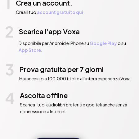
1
Crea un account.
Crea il tuo
account gratuito qui.
2
Scarica l'app Voxa
Disponibile per Android e iPhone su
Google Play
o su
App Store
.
3
Prova gratuita per 7 giorni
Hai accesso a 100.000 titoli e all'intera esperienza Voxa.
4
Ascolta offline
Scarica i tuoi audiolibri preferiti e goditeli anche senza
connessione a Internet.