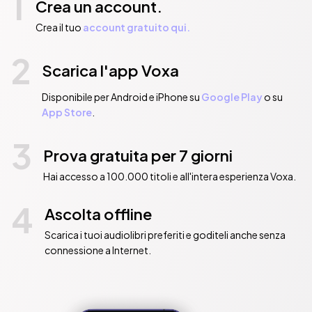
1
Crea un account.
Crea il tuo
account gratuito qui.
2
Scarica l'app Voxa
Disponibile per Android e iPhone su
Google Play
o su
App Store
.
3
Prova gratuita per 7 giorni
Hai accesso a 100.000 titoli e all'intera esperienza Voxa.
4
Ascolta offline
Scarica i tuoi audiolibri preferiti e goditeli anche senza
connessione a Internet.