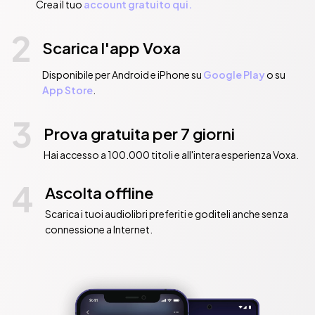
Crea il tuo
account gratuito qui.
2
Scarica l'app Voxa
Disponibile per Android e iPhone su
Google Play
o su
App Store
.
3
Prova gratuita per 7 giorni
Hai accesso a 100.000 titoli e all'intera esperienza Voxa.
4
Ascolta offline
Scarica i tuoi audiolibri preferiti e goditeli anche senza
connessione a Internet.