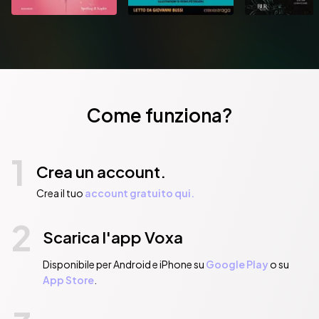
Come funziona?
1
Crea un account.
Crea il tuo
account gratuito qui.
2
Scarica l'app Voxa
Disponibile per Android e iPhone su
Google Play
o su
App Store
.