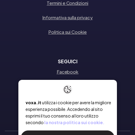
Termini e Condizioni
Informativa sulla privacy
Politica sui Cookie
SEGUICI
Facebook
Instagram
Linkedin
voxa.it
utilizza i cookie per avere la migliore
esperienza possibile. Accedendo al sito
esprimi il tuo consenso al loro utilizzo
secondo
la nostra politica sui cookie.