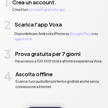
1
Crea un account.
Crea il tuo
account gratuito qui.
2
Scarica l'app Voxa
Disponibile per Android e iPhone su
Google Play
o su
App Store
.
3
Prova gratuita per 7 giorni
Hai accesso a 100.000 titoli e all'intera esperienza Voxa.
4
Ascolta offline
Scarica i tuoi audiolibri preferiti e goditeli anche senza
connessione a Internet.