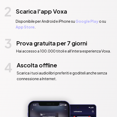
2
Scarica l'app Voxa
Disponibile per Android e iPhone su
Google Play
o su
App Store
.
3
Prova gratuita per 7 giorni
Hai accesso a 100.000 titoli e all'intera esperienza Voxa.
4
Ascolta offline
Scarica i tuoi audiolibri preferiti e goditeli anche senza
connessione a Internet.