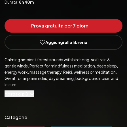
Durata:
8h 40m
Prova gratuita per 7 giorni
Aggiungi alla libreria
Calming ambient forest sounds with birdsong, soft rain & 
gentle winds. Perfect for mindfulness meditation, deep sleep, 
energy work, massage therapy, Reiki, wellness or meditation. 
Great for airplane rides, daydreaming, background noise, and 
leisure.

Mostra di più
Your audiobook provides:

+++ Authentic recordings from the enchanting forests of 
Norway, New Zealand, Germany and Switzerland;

Categorie
+++ Over 8 hours of nature sounds without distracting sounds 