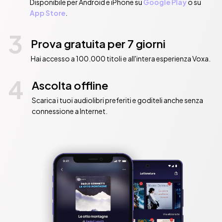
Disponibile per Android e iPhone su
Google Play
o su
App Store
.
3
Prova gratuita per 7 giorni
Hai accesso a 100.000 titoli e all'intera esperienza Voxa.
4
Ascolta offline
Scarica i tuoi audiolibri preferiti e goditeli anche senza
connessione a Internet.