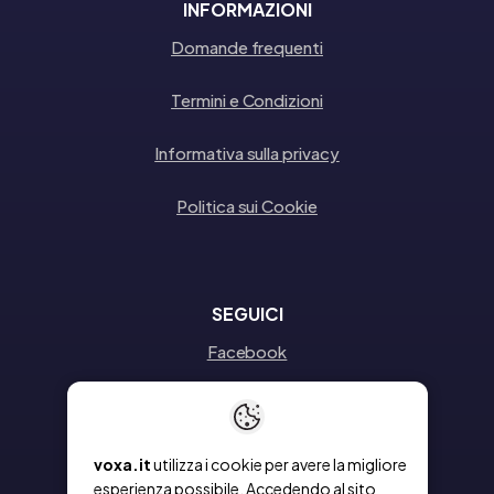
INFORMAZIONI
Domande frequenti
Termini e Condizioni
Informativa sulla privacy
Politica sui Cookie
SEGUICI
Facebook
Instagram
Linkedin
voxa.it
utilizza i cookie per avere la migliore
esperienza possibile. Accedendo al sito