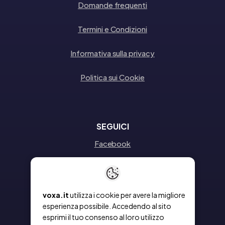
Domande frequenti
Termini e Condizioni
Informativa sulla privacy
Politica sui Cookie
SEGUICI
Facebook
Instagram
Linkedin
voxa.it
utilizza i cookie per avere la migliore
esperienza possibile. Accedendo al sito
esprimi il tuo consenso al loro utilizzo