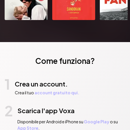
Come funziona?
1
Crea un account.
Crea il tuo
account gratuito qui.
2
Scarica l'app Voxa
Disponibile per Android e iPhone su
Google Play
o su
App Store
.