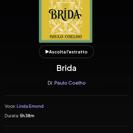
Ascolta l'estratto
Brida
Di:
Paulo Coelho
Voce:
Linda Emond
Durata:
5h 38m