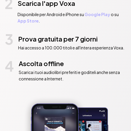
2
Scarica l'app Voxa
Disponibile per Android e iPhone su
Google Play
o su
App Store
.
3
Prova gratuita per 7 giorni
Hai accesso a 100.000 titoli e all'intera esperienza Voxa.
4
Ascolta offline
Scarica i tuoi audiolibri preferiti e goditeli anche senza
connessione a Internet.