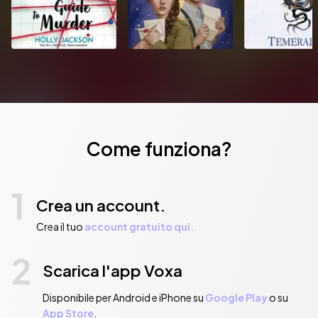
Come funziona?
1
Crea un account.
Crea il tuo
account gratuito qui.
2
Scarica l'app Voxa
Disponibile per Android e iPhone su
Google Play
o su
App Store
.