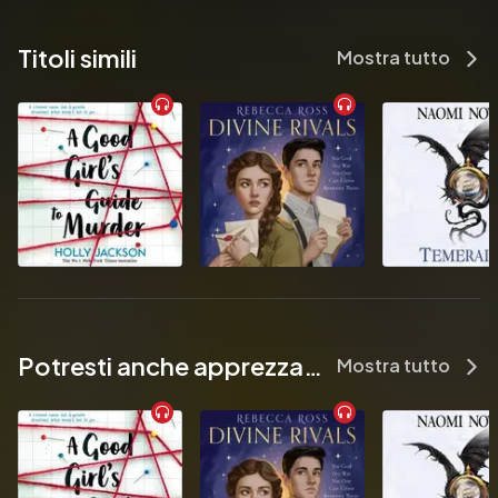
life—isn’t what it’s like in the movies.
Pubblicato da:  Clarion Books
Titoli simili
Mostra tutto
Potresti anche apprezzare...
Mostra tutto