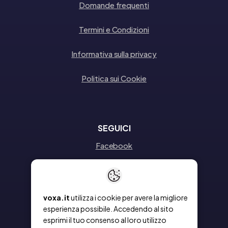
Domande frequenti
Termini e Condizioni
Informativa sulla privacy
Politica sui Cookie
SEGUICI
Facebook
Instagram
Linkedin
voxa.it
utilizza i cookie per avere la migliore
esperienza possibile. Accedendo al sito
esprimi il tuo consenso al loro utilizzo