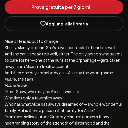
Prova gratuita per 7 giorni
Aggiungi alla libreria
Alice's life is about to change. 
She's a skinny orphan. She's never been able to hear too well. 
And she can't speak too well, either. The only person who seems 
to care for her—one of the nuns at the orphanage—gets taken 
away from Alice in a freak accident. 
And then one day somebody calls Alice by the wrong name. 
Miami
, she says. 
Miami Shaw.
Miami Shaw, who may be Alice's twin sister. 
Who lives only a few miles away. 
Who has what Alice has always dreamed of—a whole wonderful 
family. But is there a place in that family for Alice? 
From bestselling author Gregory Maguire comes a funny, 
heartrending story of the strength of sisterhood and the 