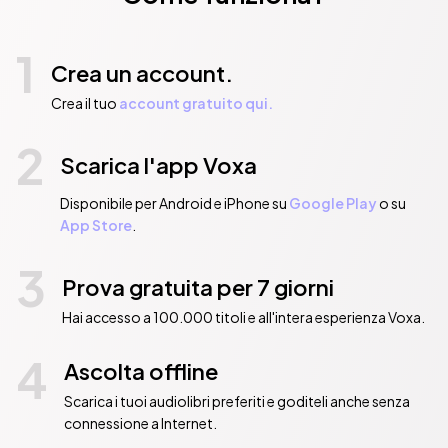
1
Crea un account.
Crea il tuo
account gratuito qui.
2
Scarica l'app Voxa
Disponibile per Android e iPhone su
Google Play
o su
App Store
.
3
Prova gratuita per 7 giorni
Hai accesso a 100.000 titoli e all'intera esperienza Voxa.
4
Ascolta offline
Scarica i tuoi audiolibri preferiti e goditeli anche senza
connessione a Internet.