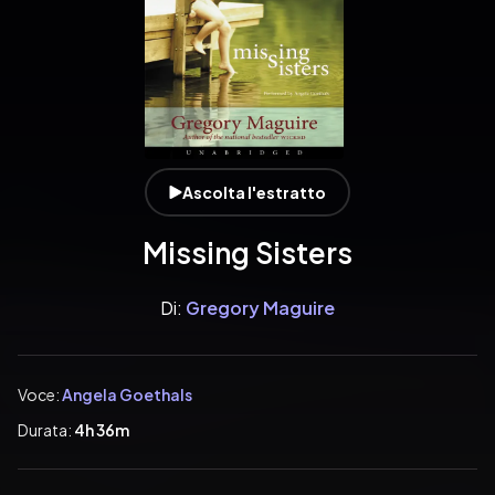
Ascolta l'estratto
Missing Sisters
Di:
Gregory Maguire
Voce:
Angela Goethals
Durata:
4h 36m